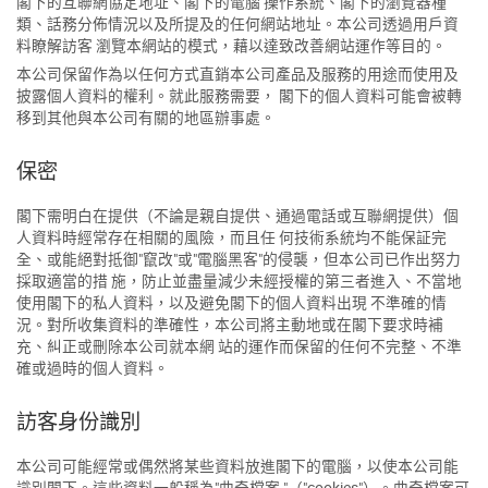
閣下的互聯網協定地址、閣下的電腦 操作系統、閣下的瀏覽器種
類、話務分佈情況以及所提及的任何網站地址。本公司透過用戶資
料瞭解訪客 瀏覽本網站的模式，藉以達致改善網站運作等目的。
本公司保留作為以任何方式直銷本公司產品及服務的用途而使用及
披露個人資料的權利。就此服務需要， 閣下的個人資料可能會被轉
移到其他與本公司有關的地區辦事處。
保密
閣下需明白在提供（不論是親自提供、通過電話或互聯網提供）個
人資料時經常存在相關的風險，而且任 何技術系統均不能保証完
全、或能絕對抵御"竄改"或"電腦黑客"的侵襲，但本公司已作出努力
採取適當的措 施，防止並盡量減少未經授權的第三者進入、不當地
使用閣下的私人資料，以及避免閣下的個人資料出現 不準確的情
況。對所收集資料的準確性，本公司將主動地或在閣下要求時補
充、糾正或刪除本公司就本網 站的運作而保留的任何不完整、不準
確或過時的個人資料。
訪客身份識別
本公司可能經常或偶然將某些資料放進閣下的電腦，以使本公司能
識別閣下。這些資料一般稱為"曲奇檔案 "（"cookies"）。曲奇檔案可