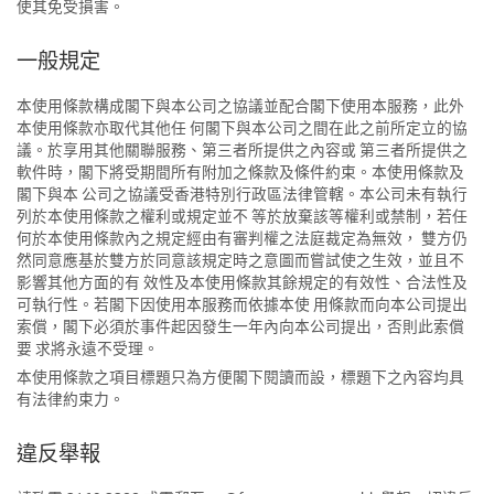
使其免受損害。
一般規定
本使用條款構成閣下與本公司之協議並配合閣下使用本服務，此外
本使用條款亦取代其他任 何閣下與本公司之間在此之前所定立的協
議。於享用其他關聯服務、第三者所提供之內容或 第三者所提供之
軟件時，閣下將受期間所有附加之條款及條件約束。本使用條款及
閣下與本 公司之協議受香港特別行政區法律管轄。本公司未有執行
列於本使用條款之權利或規定並不 等於放棄該等權利或禁制，若任
何於本使用條款內之規定經由有審判權之法庭裁定為無效， 雙方仍
然同意應基於雙方於同意該規定時之意圖而嘗試使之生效，並且不
影響其他方面的有 效性及本使用條款其餘規定的有效性、合法性及
可執行性。若閣下因使用本服務而依據本使 用條款而向本公司提出
索償，閣下必須於事件起因發生一年內向本公司提出，否則此索償
要 求將永遠不受理。
本使用條款之項目標題只為方便閣下閱讀而設，標題下之內容均具
有法律約束力。
違反舉報