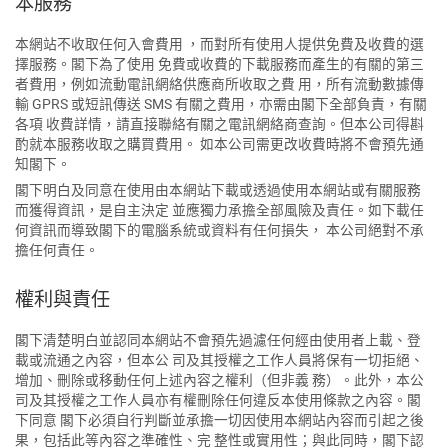
本服務
本網站不收取任何入會費用 ，而對所有使用人提供免費及收費的選
擇服務。閣下為了使用 免費或收費的下載服務而產生的有關的第三
者費用，例如流動電訊網絡供應商所收取之費 用，所有流動數據傳
輸 GPRS 或短訊傳送 SMS 有關之費用，亦需由閣下全部負責，有關
各項 收費詳情，請直接聯絡有關之電訊網絡商查詢。但本公司得斟
酌就本服務收取之購買費用。 如本公司需更改收費時將不會預先通
知閣下。
閣下明白及同意在使用由本網站下載或透過使用本網站或有關服務
而獲得資訊，是自主決定 並應獨力承擔全部風險及責任。如下載任
何資訊而導致閣下的電腦系統或資料有任何損失， 本公司絕對不承
擔任何責任。
權利與責任
閣下清楚明白並認同本網站不會預先過濾任何經由使用者上載、登
載或流通之內容，但本公 司及其授權之工作人員將保有一切拒絕、
增加、刪除或移動任何上述內容之權利（但非義 務）。此外，本公
司及其授權之工作人員亦有權刪除任何違反本使用條款之內容。閣
下同意 閣下必須自行判斷並承擔一切因使用本網站內容而引起之後
果，包括此等內容之準確性、完 整性或實用性；與此同時，閣下認