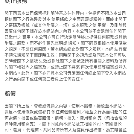
終止服務
閣下同意本公司保留權利隨時基於任何理由，包括但不限於本公司
相信閣下之行為違反與本 使用條款之字面意義或精神，而終止閣下
之密碼及帳號（或其他附屬之一切）或本服務之使 用權，及刪除與
丟棄任何閣下儲存於本網站內之內容，本公司並不會退還任何閣下
已繳付之 費用。本公司亦可自行決定隨時終止提供任何服務或其他
附屬之服務，而不必作預先聲明或 通知。閣下同意根據本使用條款
之規定，不論任何原因，若本網站終止對閣下之服務，本網 站有權
不預先通知閣下而即時生效；同時閣下必須承認及同意本公司可以
即時使閣下之帳號 失效或刪除閣下之帳號及所有相關之資料及儲存
於閣下帳號內之檔案及／或禁止閣下將來 再次使用該等檔案或登入
本網站。此外，閣下亦同意本公司毋須因任何終止閣下登入本網站
之行為向閣下或任何第三者負上任何責任。
賠償
因閣下所上載、登載或流通之內容、使用本服務、接駁至本網站、
違反本使用條款或侵犯其 他任何個體權利／權益之行為而引起的任
何索償、損害或傷害賠償、債務、損失、費用和開 支（包括合理的
律師費用和開支），閣下同意向本網站及其相關公司、有關聯公
司、職員、 代理商、共同品牌所有人及僱員作出補償、為其辯護並