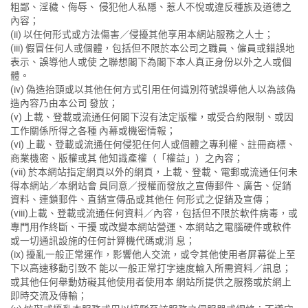
粗鄙、淫穢、侮辱、 侵犯他人私隱、惹人不悅或違反種族及道德之
內容；
(ii) 以任何形式或方法傷害／侵擾其他享用本網站服務之人士；
(iii) 假冒任何人或個體，包括但不限於本公司之職員、僱員或錯誤地
表示、誤導他人或使 之聯想閣下為閣下本人真正身份以外之人或個
體。
(iv) 偽造抬頭或以其他任何方式引用任何識別符號誤導他人以為該偽
造內容乃由本公司 發放；
(v) 上載、登載或流通任何閣下沒有法定版權，或受合約限制、或因
工作關係所得之各種 內幕或機密情報；
(vi) 上載、登載或流通任何侵犯任何人或個體之專利權、註冊商標、
商業機密、版權或其 他知識產權（「權益」）之內容；
(vii) 於本網站指定網頁以外的網頁，上載、登載、電郵或流通任何未
得本網站／本網站會 員同意／授權而發放之宣傳郵件、廣告、促銷
資料、連鎖郵件、直銷宣傳品或其他任 何形式之促銷及宣傳；
(viii)上載、登載或流通任何資料／內容，包括但不限於軟件病毒，或
專門用作終斷、干擾 或改變本網站營運、本網站之電腦硬件或軟件
或一切通訊設施的任何計算機代碼或消 息；
(ix) 擾亂一般正常運作，影響他人交流，或令其他使用者屏幕從上至
下以高速移動引致不 能以一般正常打字速度輸入所需資料／訊息；
或其他任何舉動妨礙其他使用者使用本 網站所提供之服務或於網上
即時交流及傳輸；