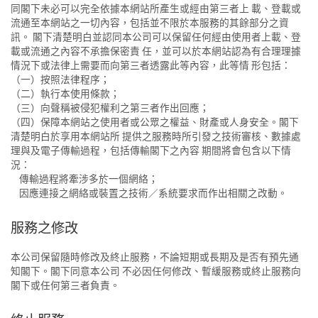
同閣下未必可以完全依據本網站所產生或經由第三者上 載、登載或
流通至本網站之一切內容，包括並不限於本服務的其餘部分之資
訊。 閣下清楚明白並認同本公司可以保留任何經由使用者上載、登
載或流通之內容不承擔保密責 任，並可以於本網站認為有合理理據
情況下或法律上需要而向第三者透露此等內容，此等情 形包括：
（一）按照法律程序；
（二）執行本使用條款；
（三）向聲稱被侵犯權利之第三者作出回應；
（四）保障本網站之使用者或公眾之權益、財產或人身安全。閣下
清楚明白於享用本網站所 提供之服務時所引發之技術審核、數據處
理與及電子傳輸過程，包括傳輸閣下之內容 期間將會包含以下情
況：
傳輸過程將牽涉多於一個網絡；
因應連接之網絡或裝置之技術／系統要求而作出相關之改動。
服務之修改
本公司保留隨時修改及終止服務，不論短期或長期及是否有預先通
知閣下。閣下同意本公司 不必因任何修改、暫緩服務或終止服務向
閣下或任何第三者負責。