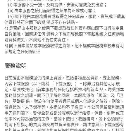
(ii) 本服務不受干擾、及時提供、安全可靠或免於出錯；
(iii) 由本服務之使用而取得之結果為正確或可靠；
(iv) 閣下經由本服務購買或取得之任何產品、服務、資訊或下載其
他資料將符合閣下的期 望或不存在缺點。
4) 是否經由本服務之使用下載或取得任何資料應由閣下自行決定且
自負風險，因前述任何 資料之下載而導致閣下電腦系統之任何損壞
或資料流失，本網站不負任何責任。
5) 閣下自本網站或本服務取得之資訊，絕不構成本服務條款未有明
示規定之任何保証。
服務說明
目前經由本服務提供的線上資源，包括各種產品資訊、線上服務、
內容下載服務（以下簡稱 「下載服務」）。除非另有其他明示規
定，增強或強化目前本服務的任何包括所推出的新產 品，均受到本
服務條款之規範。閣下已了解也同意，本服務係依「現況」及「現
有」基礎提 供，對於任何使用者通訊或個人化設定之時效、刪除、
傳遞錯誤、未予儲存等，本網站均不 予負責。本公司保留權利無須
事先通知閣下，暫停全部或部分服務以進行維修、保養、更新 或其
他本公司認為適當的工作。當閣下使用下載服務時，閣下必須履行
對閣下所指示的買賣 和交易並負全部責任，請注意與此下載服務有
關的第三者費用，例如流動電訊網絡供應商所 收取之費用，包括流