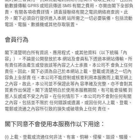
動數據傳輸 GPRS 或短訊傳送 SMS 有關之費用，亦需由閣下全部負
責， 有關各項收費詳情，請直接聯絡有關之電訊網絡商查詢。此
外，閣下必須自行提供進入本網 站所需之一切必要裝備，包括流動
電話、電腦、數據機或其他存取裝置。
會員行為
閣下清楚明白所有資訊、應用程式、或其他資料（以下統稱「內
容」），不論是公開發放於本 網站及會員私下透過本網站傳輸，所
有責任將由產生或發放該等內容之人士承擔，本公司不 會負上任何
責任。因此，閣下必須為自己於本網站上載、登載或流通之一切內
容負上全部責 任。本公司不能控制或核查利用本服務而上載至網上
之內容，故此，本公司並不保證此等內 容準確及完整，亦不會對其
質素作出保證。閣下清楚明白於使用本服務期間，有可能會接觸 到
惹人反感或不安之內容。在任何情形下，本公司均不會對任何有關
之內容，包括並不限於 任何錯誤或遺漏，或因任何人上載、登載、
電郵或流通之內容所引致的損失或破壞負上任何 責任。
閣下同意不會使用本服務作以下用途：
(i) 上載、登載或流通任何非法、有害、恫嚇、侵權、毀謗、騷擾、