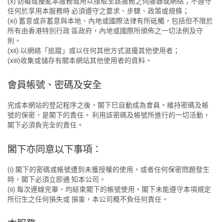
(x) 妨礙或擾亂本服務或用以接駁至該服務之伺服器或網絡；不遵守
任何於享用本服務時 必須遵守之要求、步驟、政策或規條；
(xi) 蓄意或非蓄意與本地、內地或國際法律有所砥觸，包括但不限於
所有由香港特別行政 區政府，內地或國際所頒佈之一切法例及守
則。
(xii) 以網絡「追蹤」或以任何其他方式滋擾其他使用者；
(xiii)收集或儲存有關本網站其他使用者的資料。
會員帳號、密碼及安全
完成本網站的登記程序之後，閣下巳自動成為會員。維持密碼及帳
號的保密，是閣下的責任。 利用該密碼及帳號所進行的一切活動，
閣下必須負完全的責任。
閣下亦同意以下事項：
(i) 閣下的密碼或帳號遭到未獲授權的使用，或者任何保密問題發生
時，閣下必須立即通 知本公司。
(ii) 每次連線完畢，均結束閣下的帳號使用。閣下未能遵守本項規定
所衍生之任何損失或 損害，本公司概不負任何責任。